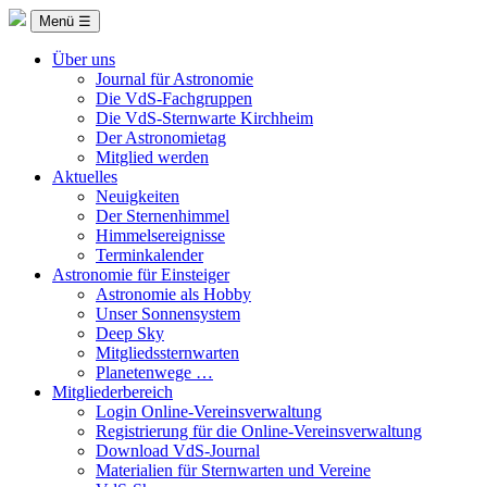
Menü ☰
Über uns
Journal für Astronomie
Die VdS-Fachgruppen
Die VdS-Sternwarte Kirchheim
Der Astronomietag
Mitglied werden
Aktuelles
Neuigkeiten
Der Sternenhimmel
Himmelsereignisse
Terminkalender
Astronomie für Einsteiger
Astronomie als Hobby
Unser Sonnensystem
Deep Sky
Mitgliedssternwarten
Planetenwege …
Mitgliederbereich
Login Online-Vereinsverwaltung
Registrierung für die Online-Vereinsverwaltung
Download VdS-Journal
Materialien für Sternwarten und Vereine