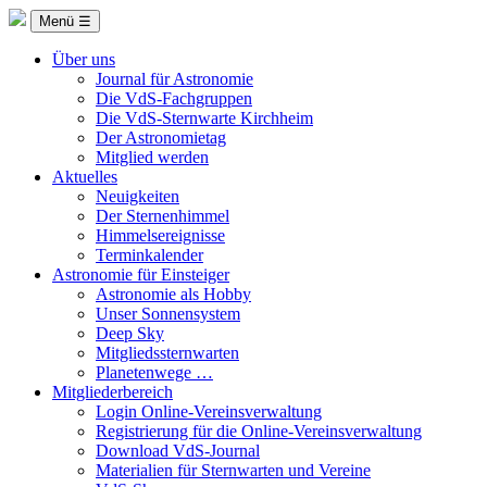
Menü ☰
Über uns
Journal für Astronomie
Die VdS-Fachgruppen
Die VdS-Sternwarte Kirchheim
Der Astronomietag
Mitglied werden
Aktuelles
Neuigkeiten
Der Sternenhimmel
Himmelsereignisse
Terminkalender
Astronomie für Einsteiger
Astronomie als Hobby
Unser Sonnensystem
Deep Sky
Mitgliedssternwarten
Planetenwege …
Mitgliederbereich
Login Online-Vereinsverwaltung
Registrierung für die Online-Vereinsverwaltung
Download VdS-Journal
Materialien für Sternwarten und Vereine