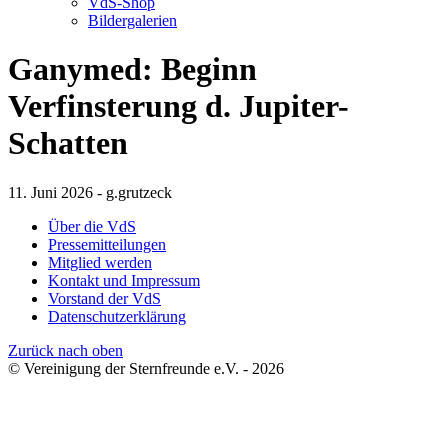
VdS-Shop
Bildergalerien
Ganymed: Beginn
Verfinsterung d. Jupiter-
Schatten
11. Juni 2026 - g.grutzeck
Über die VdS
Pressemitteilungen
Mitglied werden
Kontakt und Impressum
Vorstand der VdS
Datenschutzerklärung
Zurück nach oben
© Vereinigung der Sternfreunde e.V. - 2026