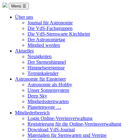
Menü ☰
Über uns
Journal für Astronomie
Die VdS-Fachgruppen
Die VdS-Sternwarte Kirchheim
Der Astronomietag
Mitglied werden
Aktuelles
Neuigkeiten
Der Sternenhimmel
Himmelsereignisse
Terminkalender
Astronomie für Einsteiger
Astronomie als Hobby
Unser Sonnensystem
Deep Sky
Mitgliedssternwarten
Planetenwege …
Mitgliederbereich
Login Online-Vereinsverwaltung
Registrierung für die Online-Vereinsverwaltung
Download VdS-Journal
Materialien für Sternwarten und Vereine