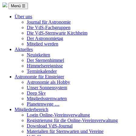
Menü ☰
Über uns
Journal für Astronomie
Die VdS-Fachgruppen
Die VdS-Sternwarte Kirchheim
Der Astronomietag
Mitglied werden
Aktuelles
Neuigkeiten
Der Sternenhimmel
Himmelsereignisse
Terminkalender
Astronomie für Einsteiger
Astronomie als Hobby
Unser Sonnensystem
Deep Sky
Mitgliedssternwarten
Planetenwege …
Mitgliederbereich
Login Online-Vereinsverwaltung
Registrierung für die Online-Vereinsverwaltung
Download VdS-Journal
Materialien für Sternwarten und Vereine