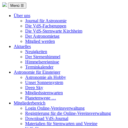
Menü ☰
Über uns
Journal für Astronomie
Die VdS-Fachgruppen
Die VdS-Sternwarte Kirchheim
Der Astronomietag
Mitglied werden
Aktuelles
Neuigkeiten
Der Sternenhimmel
Himmelsereignisse
Terminkalender
Astronomie für Einsteiger
Astronomie als Hobby
Unser Sonnensystem
Deep Sky
Mitgliedssternwarten
Planetenwege …
Mitgliederbereich
Login Online-Vereinsverwaltung
Registrierung für die Online-Vereinsverwaltung
Download VdS-Journal
Materialien für Sternwarten und Vereine