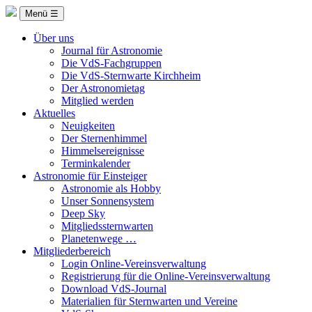
Menü ☰
Über uns
Journal für Astronomie
Die VdS-Fachgruppen
Die VdS-Sternwarte Kirchheim
Der Astronomietag
Mitglied werden
Aktuelles
Neuigkeiten
Der Sternenhimmel
Himmelsereignisse
Terminkalender
Astronomie für Einsteiger
Astronomie als Hobby
Unser Sonnensystem
Deep Sky
Mitgliedssternwarten
Planetenwege …
Mitgliederbereich
Login Online-Vereinsverwaltung
Registrierung für die Online-Vereinsverwaltung
Download VdS-Journal
Materialien für Sternwarten und Vereine