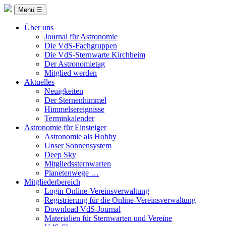
Menü ☰
Über uns
Journal für Astronomie
Die VdS-Fachgruppen
Die VdS-Sternwarte Kirchheim
Der Astronomietag
Mitglied werden
Aktuelles
Neuigkeiten
Der Sternenhimmel
Himmelsereignisse
Terminkalender
Astronomie für Einsteiger
Astronomie als Hobby
Unser Sonnensystem
Deep Sky
Mitgliedssternwarten
Planetenwege …
Mitgliederbereich
Login Online-Vereinsverwaltung
Registrierung für die Online-Vereinsverwaltung
Download VdS-Journal
Materialien für Sternwarten und Vereine