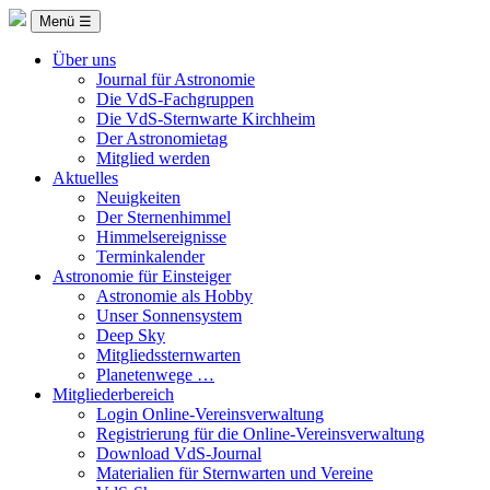
Menü ☰
Über uns
Journal für Astronomie
Die VdS-Fachgruppen
Die VdS-Sternwarte Kirchheim
Der Astronomietag
Mitglied werden
Aktuelles
Neuigkeiten
Der Sternenhimmel
Himmelsereignisse
Terminkalender
Astronomie für Einsteiger
Astronomie als Hobby
Unser Sonnensystem
Deep Sky
Mitgliedssternwarten
Planetenwege …
Mitgliederbereich
Login Online-Vereinsverwaltung
Registrierung für die Online-Vereinsverwaltung
Download VdS-Journal
Materialien für Sternwarten und Vereine