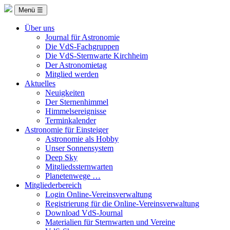
Menü ☰
Über uns
Journal für Astronomie
Die VdS-Fachgruppen
Die VdS-Sternwarte Kirchheim
Der Astronomietag
Mitglied werden
Aktuelles
Neuigkeiten
Der Sternenhimmel
Himmelsereignisse
Terminkalender
Astronomie für Einsteiger
Astronomie als Hobby
Unser Sonnensystem
Deep Sky
Mitgliedssternwarten
Planetenwege …
Mitgliederbereich
Login Online-Vereinsverwaltung
Registrierung für die Online-Vereinsverwaltung
Download VdS-Journal
Materialien für Sternwarten und Vereine