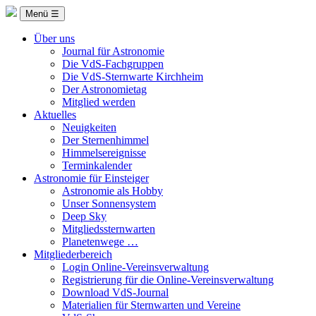
Menü ☰
Über uns
Journal für Astronomie
Die VdS-Fachgruppen
Die VdS-Sternwarte Kirchheim
Der Astronomietag
Mitglied werden
Aktuelles
Neuigkeiten
Der Sternenhimmel
Himmelsereignisse
Terminkalender
Astronomie für Einsteiger
Astronomie als Hobby
Unser Sonnensystem
Deep Sky
Mitgliedssternwarten
Planetenwege …
Mitgliederbereich
Login Online-Vereinsverwaltung
Registrierung für die Online-Vereinsverwaltung
Download VdS-Journal
Materialien für Sternwarten und Vereine