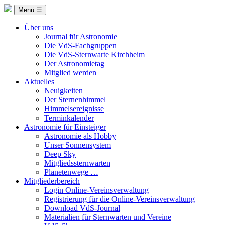
Menü ☰
Über uns
Journal für Astronomie
Die VdS-Fachgruppen
Die VdS-Sternwarte Kirchheim
Der Astronomietag
Mitglied werden
Aktuelles
Neuigkeiten
Der Sternenhimmel
Himmelsereignisse
Terminkalender
Astronomie für Einsteiger
Astronomie als Hobby
Unser Sonnensystem
Deep Sky
Mitgliedssternwarten
Planetenwege …
Mitgliederbereich
Login Online-Vereinsverwaltung
Registrierung für die Online-Vereinsverwaltung
Download VdS-Journal
Materialien für Sternwarten und Vereine