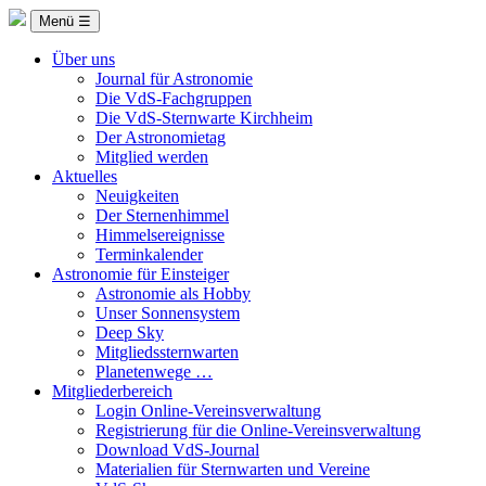
Menü ☰
Über uns
Journal für Astronomie
Die VdS-Fachgruppen
Die VdS-Sternwarte Kirchheim
Der Astronomietag
Mitglied werden
Aktuelles
Neuigkeiten
Der Sternenhimmel
Himmelsereignisse
Terminkalender
Astronomie für Einsteiger
Astronomie als Hobby
Unser Sonnensystem
Deep Sky
Mitgliedssternwarten
Planetenwege …
Mitgliederbereich
Login Online-Vereinsverwaltung
Registrierung für die Online-Vereinsverwaltung
Download VdS-Journal
Materialien für Sternwarten und Vereine