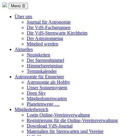
Menü ☰
Über uns
Journal für Astronomie
Die VdS-Fachgruppen
Die VdS-Sternwarte Kirchheim
Der Astronomietag
Mitglied werden
Aktuelles
Neuigkeiten
Der Sternenhimmel
Himmelsereignisse
Terminkalender
Astronomie für Einsteiger
Astronomie als Hobby
Unser Sonnensystem
Deep Sky
Mitgliedssternwarten
Planetenwege …
Mitgliederbereich
Login Online-Vereinsverwaltung
Registrierung für die Online-Vereinsverwaltung
Download VdS-Journal
Materialien für Sternwarten und Vereine