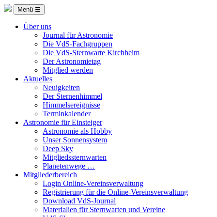
Menü ☰
Über uns
Journal für Astronomie
Die VdS-Fachgruppen
Die VdS-Sternwarte Kirchheim
Der Astronomietag
Mitglied werden
Aktuelles
Neuigkeiten
Der Sternenhimmel
Himmelsereignisse
Terminkalender
Astronomie für Einsteiger
Astronomie als Hobby
Unser Sonnensystem
Deep Sky
Mitgliedssternwarten
Planetenwege …
Mitgliederbereich
Login Online-Vereinsverwaltung
Registrierung für die Online-Vereinsverwaltung
Download VdS-Journal
Materialien für Sternwarten und Vereine