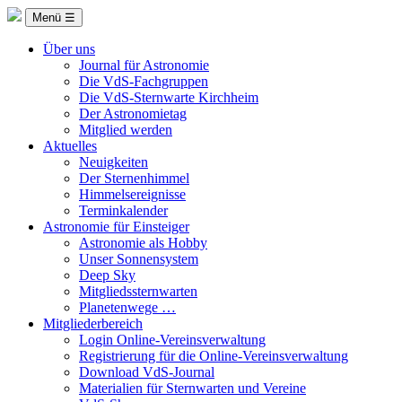
Menü ☰
Über uns
Journal für Astronomie
Die VdS-Fachgruppen
Die VdS-Sternwarte Kirchheim
Der Astronomietag
Mitglied werden
Aktuelles
Neuigkeiten
Der Sternenhimmel
Himmelsereignisse
Terminkalender
Astronomie für Einsteiger
Astronomie als Hobby
Unser Sonnensystem
Deep Sky
Mitgliedssternwarten
Planetenwege …
Mitgliederbereich
Login Online-Vereinsverwaltung
Registrierung für die Online-Vereinsverwaltung
Download VdS-Journal
Materialien für Sternwarten und Vereine