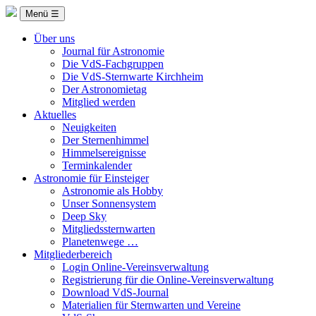
Menü ☰
Über uns
Journal für Astronomie
Die VdS-Fachgruppen
Die VdS-Sternwarte Kirchheim
Der Astronomietag
Mitglied werden
Aktuelles
Neuigkeiten
Der Sternenhimmel
Himmelsereignisse
Terminkalender
Astronomie für Einsteiger
Astronomie als Hobby
Unser Sonnensystem
Deep Sky
Mitgliedssternwarten
Planetenwege …
Mitgliederbereich
Login Online-Vereinsverwaltung
Registrierung für die Online-Vereinsverwaltung
Download VdS-Journal
Materialien für Sternwarten und Vereine