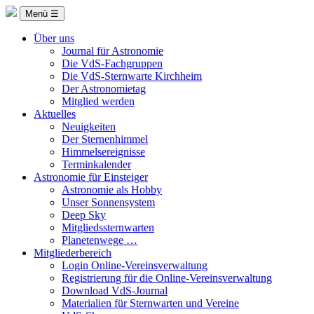
Menü ☰
Über uns
Journal für Astronomie
Die VdS-Fachgruppen
Die VdS-Sternwarte Kirchheim
Der Astronomietag
Mitglied werden
Aktuelles
Neuigkeiten
Der Sternenhimmel
Himmelsereignisse
Terminkalender
Astronomie für Einsteiger
Astronomie als Hobby
Unser Sonnensystem
Deep Sky
Mitgliedssternwarten
Planetenwege …
Mitgliederbereich
Login Online-Vereinsverwaltung
Registrierung für die Online-Vereinsverwaltung
Download VdS-Journal
Materialien für Sternwarten und Vereine