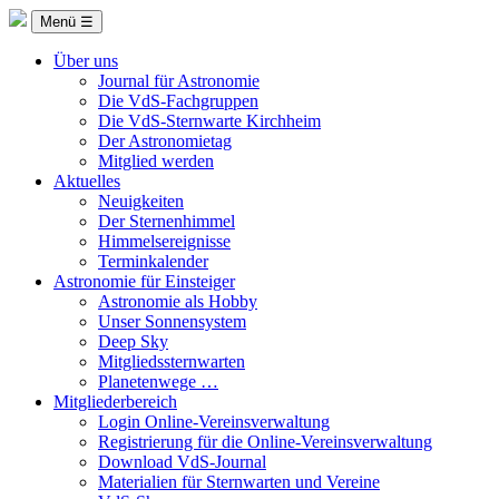
Menü ☰
Über uns
Journal für Astronomie
Die VdS-Fachgruppen
Die VdS-Sternwarte Kirchheim
Der Astronomietag
Mitglied werden
Aktuelles
Neuigkeiten
Der Sternenhimmel
Himmelsereignisse
Terminkalender
Astronomie für Einsteiger
Astronomie als Hobby
Unser Sonnensystem
Deep Sky
Mitgliedssternwarten
Planetenwege …
Mitgliederbereich
Login Online-Vereinsverwaltung
Registrierung für die Online-Vereinsverwaltung
Download VdS-Journal
Materialien für Sternwarten und Vereine