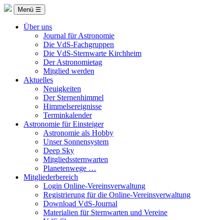
Menü ☰
Über uns
Journal für Astronomie
Die VdS-Fachgruppen
Die VdS-Sternwarte Kirchheim
Der Astronomietag
Mitglied werden
Aktuelles
Neuigkeiten
Der Sternenhimmel
Himmelsereignisse
Terminkalender
Astronomie für Einsteiger
Astronomie als Hobby
Unser Sonnensystem
Deep Sky
Mitgliedssternwarten
Planetenwege …
Mitgliederbereich
Login Online-Vereinsverwaltung
Registrierung für die Online-Vereinsverwaltung
Download VdS-Journal
Materialien für Sternwarten und Vereine