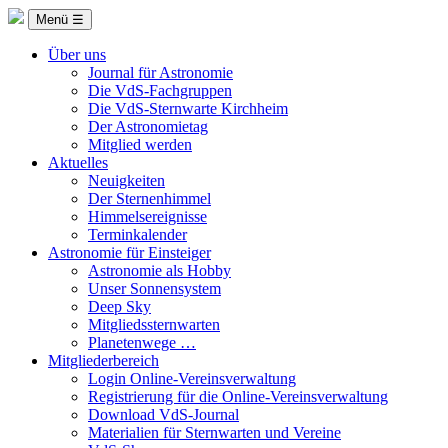
Menü ☰
Über uns
Journal für Astronomie
Die VdS-Fachgruppen
Die VdS-Sternwarte Kirchheim
Der Astronomietag
Mitglied werden
Aktuelles
Neuigkeiten
Der Sternenhimmel
Himmelsereignisse
Terminkalender
Astronomie für Einsteiger
Astronomie als Hobby
Unser Sonnensystem
Deep Sky
Mitgliedssternwarten
Planetenwege …
Mitgliederbereich
Login Online-Vereinsverwaltung
Registrierung für die Online-Vereinsverwaltung
Download VdS-Journal
Materialien für Sternwarten und Vereine