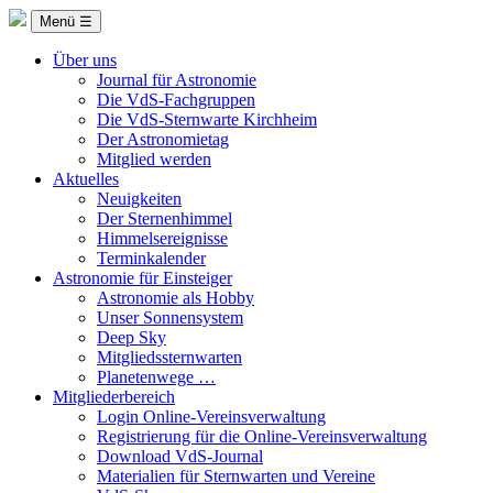
Menü ☰
Über uns
Journal für Astronomie
Die VdS-Fachgruppen
Die VdS-Sternwarte Kirchheim
Der Astronomietag
Mitglied werden
Aktuelles
Neuigkeiten
Der Sternenhimmel
Himmelsereignisse
Terminkalender
Astronomie für Einsteiger
Astronomie als Hobby
Unser Sonnensystem
Deep Sky
Mitgliedssternwarten
Planetenwege …
Mitgliederbereich
Login Online-Vereinsverwaltung
Registrierung für die Online-Vereinsverwaltung
Download VdS-Journal
Materialien für Sternwarten und Vereine