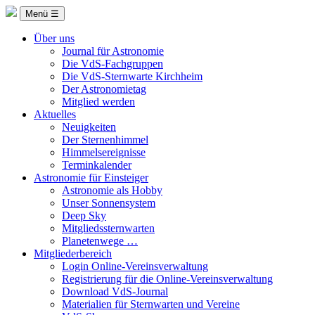
Menü ☰
Über uns
Journal für Astronomie
Die VdS-Fachgruppen
Die VdS-Sternwarte Kirchheim
Der Astronomietag
Mitglied werden
Aktuelles
Neuigkeiten
Der Sternenhimmel
Himmelsereignisse
Terminkalender
Astronomie für Einsteiger
Astronomie als Hobby
Unser Sonnensystem
Deep Sky
Mitgliedssternwarten
Planetenwege …
Mitgliederbereich
Login Online-Vereinsverwaltung
Registrierung für die Online-Vereinsverwaltung
Download VdS-Journal
Materialien für Sternwarten und Vereine