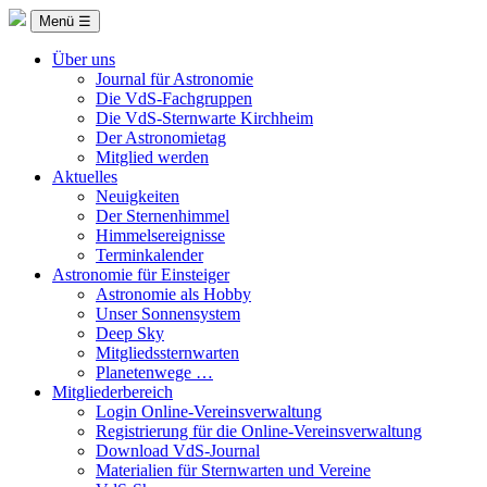
Menü ☰
Über uns
Journal für Astronomie
Die VdS-Fachgruppen
Die VdS-Sternwarte Kirchheim
Der Astronomietag
Mitglied werden
Aktuelles
Neuigkeiten
Der Sternenhimmel
Himmelsereignisse
Terminkalender
Astronomie für Einsteiger
Astronomie als Hobby
Unser Sonnensystem
Deep Sky
Mitgliedssternwarten
Planetenwege …
Mitgliederbereich
Login Online-Vereinsverwaltung
Registrierung für die Online-Vereinsverwaltung
Download VdS-Journal
Materialien für Sternwarten und Vereine