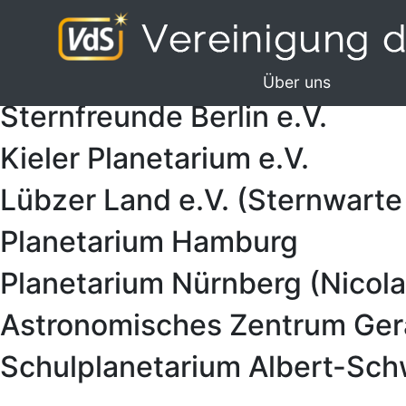
URANIA Planetarium und Brun
Über uns
Sternfreunde Berlin e.V.
Kieler Planetarium e.V.
Lübzer Land e.V. (Sternwarte
Planetarium Hamburg
Planetarium Nürnberg (Nicol
Astronomisches Zentrum Gera
Schulplanetarium Albert-Sch