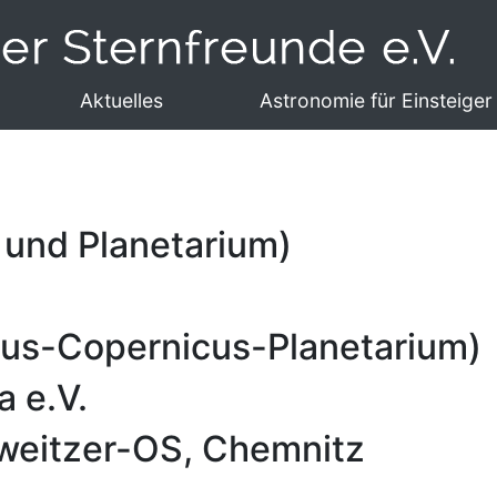
o H. Bürgel-Gedenkstätte
Aktuelles
Astronomie für Einsteiger
 und Planetarium)
aus-Copernicus-Planetarium)
 e.V.
weitzer-OS, Chemnitz