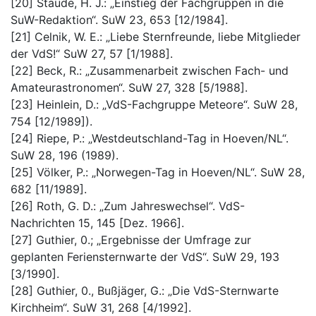
[20] Staude, H. J.: „Einstieg der Fachgruppen in die
SuW-Redaktion“. SuW 23, 653 [12/1984].
[21] Celnik, W. E.: „Liebe Sternfreunde, liebe Mitglieder
der VdS!“ SuW 27, 57 [1/1988].
[22] Beck, R.: „Zusammenarbeit zwischen Fach- und
Amateurastronomen“. SuW 27, 328 [5/1988].
[23] Heinlein, D.: „VdS-Fachgruppe Meteore“. SuW 28,
754 [12/1989]).
[24] Riepe, P.: „Westdeutschland-Tag in Hoeven/NL“.
SuW 28, 196 (1989).
[25] Völker, P.: „Norwegen-Tag in Hoeven/NL“. SuW 28,
682 [11/1989].
[26] Roth, G. D.: „Zum Jahreswechsel“. VdS-
Nachrichten 15, 145 [Dez. 1966].
[27] Guthier, 0.; „Ergebnisse der Umfrage zur
geplanten Feriensternwarte der VdS“. SuW 29, 193
[3/1990].
[28] Guthier, 0., Bußjäger, G.: „Die VdS-Sternwarte
Kirchheim“. SuW 31, 268 [4/1992].