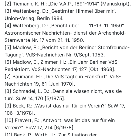
[2] Tiemann, K. H.: „Die V.A.P., 1891-1914″ (Manuskript).
[3] Wattenberg, D.: „Gestirnter Himmel über mir“.
Union-Verlag, Berlin 1984.
[4] Wattenberg, D.: „Bericht über . . . 11.-13. 11. 1950″.
Astronomischer Nachrichten- dienst der Archenhold-
Sternwarte Nr. 17 vom 21. 11. 1950.
[5] Mädlow, E.: „Bericht von der Berliner Sternfreunde-
Tagung“. VdS-Nachrichten Nr. 9/Sept. 1953.
[6] Mädlow, E., Zimmer, H.: „Ein Jahr Berliner VdS-
Redaktion“. VdS-Nachrichten 17, 127 [Okt. 1968].
[7] Baumann, H.: „Die VdS tagte in Frankfurt“. VdS-
Nachrichten 19, 61 [Juni 1970].
[8] Schmadel, L. D.: „Denn sie wissen nicht, was sie
tun“. SuW 14, 170 [5/1975].
[9] Beck, R.: „Was ist das nur für ein Verein?“ SuW 17,
106 [3/1978].
[10] Frevert, F.: „Antwort: was ist das nur für ein
Verein?“. SuW 17, 214 [6/1978].
[11] Beck, R., Wirth, J.: „Zur Situation der