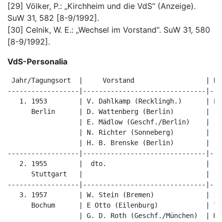
[29] Völker, P.: „Kirchheim und die VdS“ (Anzeige).
SuW 31, 582 [8-9/1992].
[30] Celnik, W. E.: „Wechsel im Vorstand“. SuW 31, 580
[8-9/1992].
VdS-Personalia
 Jahr/Tagungsort  |     Vorstand                  | Red. VdS-Nachrichten           
------------------|-------------------------------|--------------------------------
   1. 1953        | V. Dahlkamp (Recklingh.)      | E. Mädlow (Berlin)             
      Berlin      | D. Wattenberg (Berlin)        |                                
                  | E. Mädlow (Geschf./Berlin)    |                                
                  | N. Richter (Sonneberg)        |                                
                  | H. B. Brenske (Berlin)        |                                
------------------|-------------------------------|--------------------------------
   2. 1955        |  dto.                         |  dto.                          
      Stuttgart   |                               |                                
------------------|-------------------------------|--------------------------------
   3. 1957        | W. Stein (Bremen)             | 1-6/56 D. Gudzent (Mü),       
      Bochum      | E Otto (Eilenburg)            | 7/'56 - 6/'57 wieder          
                  | G. D. Roth (Geschf./München)  | Mädlow,                    
                  | R. Brandt (Sonneberg)         | 7/8 '57 E. Heckscher (Bln),   
                  | E. Hecker (Köln)              | ab 9/10 '57 J. Herrm. (BIn)   
------------------|-------------------------------|--------------------------------
   4. 1959        |  dto.                         | dto.                          
      Jena        |                               |                                
------------------|-------------------------------|--------------------------------
   5. 1961        | W. Stein                      | dto.; J. Herrmann ab          
      Coburg      | R Ahnen (Sonneberg)           | 1. 7. '62 in Recklinghausen   
                  | Ersatz: H. Seitz (Stuttg.)    |                                
                  | G. D. Roth (Geschf.)          |                                
                  | E. Hecker                     |                                
                  | R. Brandt                     |                                
                  | Ersatz: J. Herrmann (BIn)     |                                
------------------|-------------------------------|--------------------------------
   6. 1963        |  dto.                         | dto.                          
      Köln        |                               |                                
------------------|-------------------------------|--------------------------------
   7. 1965        | W. Stein                      | dto.,                         
      München     | H. Wolf (Jena)                | erste Jahreshälfte 1967       
                  | G. D. Roth (Geschf.)          | G. D. Roth                    
                  | E. Hecker                     |                                
                  | R. Brandt                     |                                
                  | Ersatz: Seitz u. Herrm.       |                                
------------------|-------------------------------|--------------------------------
   8. 1967        | W. Stein                      | zweite Jh. 1967               
      Landstuhl/  | H. Wolf                       | E. Mädlow u. H. Zimmer (BIn); 
       bei H. Fau | G. D. Roth (Geschf.)          | ab 1967 Red. stab:            
                  | K. Schaifers (Heidelberg)     | Mädl./Zim. und                
                  | H. Oberndorfer (München)      | H. Haug                      
------------------|-------------------------------|--------------------------------
   9. 1969        | F. Frevert (Wetzlar)          | W. Hänig                      
      Berlin      | A. Kunert (Berlin)            | Ch. Kowalec                  
                  | H. Oberndorfer (Geschf.)      | R Völker                     
                  | K. Schaifers                  | W. Wichmann                  
                  | O. Nögel (Landshut)           | 4-5/'70 Kunert u. Zimmer;    
------------------|-------------------------------|--------------------------------
   1. 5. 1970     | F. Frevert                    | Oberndorfer u. Roth          
   außerord. MV   | A. Kunert                     |                                
   in Frankfurt   | H. Oberndorfer (Geschf.)      |                                
                  | O. Nögel                      |                                
                  | K. Schaifers                  |                                
                  | H. L. Neumann (Offenbach)     |                                
                  | W. Carnuth (Garmisch-Park.)   |                                
------------------|-------------------------------|--------------------------------
   10. 1971       | F. Frevert                    | ab 1. 1. 1972:               
       Wetzlar    | A. Kunert                     | G. Zimmermann                
                  | H. Oberndorfer (Geschf.)      |                                
                  | K. Schaifers                  |                                
                  | E. J. Beneke (Stuttgart)      |                                
                  | L. Schmadel (Heidelberg)      |                                
                  | G. Zimmermann (Frankf./M.)    |                                
------------------|-------------------------------|--------------------------------
   11. 1973       |  dto.                         | dto.                        
       Stuttgart  |                               |                                
------------------|-------------------------------|--------------------------------
  12. 1975        | F.Frevert                     | dto
      Reckling-   | A. Kunert                     |
      hausen      | G. Zimmermann (Geschf.)       |		
                  | E. J. Beneke                  |		
                  | P. Höbel (Erlangen)           |		
                  | H. G. Malimann (Glücksburg)   |		
                  | H. Oberndorfer                |  
------------------|-------------------------------|--------------------------------
  13. 1977        | F. Frevert                    | dto
      Darmstadt   | A. Kunert                     |		
                  | H. Oberndorfer (Geschf.)      |
                  | H. J. Bruns (Hannover)        |
                  | K. Güssow (Leverkusen)        |
                  | P. Höbel        