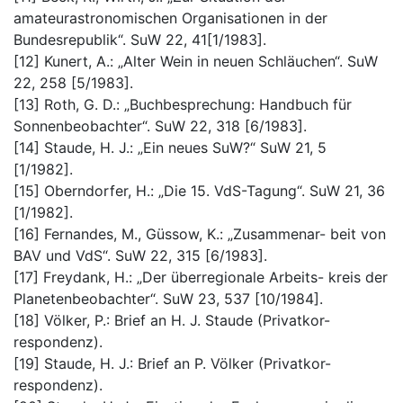
amateurastronomischen Organisationen in der
Bundesrepublik“. SuW 22, 41[1/1983].
[12] Kunert, A.: „Alter Wein in neuen Schläuchen“. SuW
22, 258 [5/1983].
[13] Roth, G. D.: „Buchbesprechung: Handbuch für
Sonnenbeobachter“. SuW 22, 318 [6/1983].
[14] Staude, H. J.: „Ein neues SuW?“ SuW 21, 5
[1/1982].
[15] Oberndorfer, H.: „Die 15. VdS-Tagung“. SuW 21, 36
[1/1982].
[16] Fernandes, M., Güssow, K.: „Zusammenar- beit von
BAV und VdS“. SuW 22, 315 [6/1983].
[17] Freydank, H.: „Der überregionale Arbeits- kreis der
Planetenbeobachter“. SuW 23, 537 [10/1984].
[18] Völker, P.: Brief an H. J. Staude (Privatkor-
respondenz).
[19] Staude, H. J.: Brief an P. Völker (Privatkor-
respondenz).