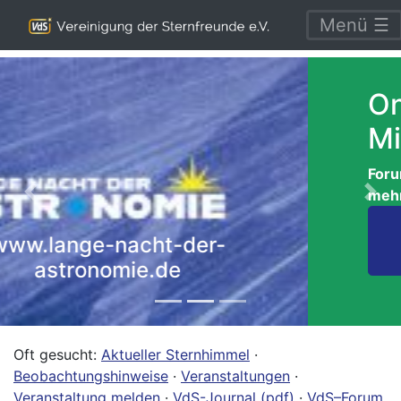
Menü ☰
Online-Service für
Mitglieder
Forum, Termine, VdS-Journale und
mehr
Previous
Nex
Weitere Infos und
Anmeldung
Oft gesucht:
Aktueller Sternhimmel
·
Beobachtungshinweise
·
Veranstaltungen
·
Veranstaltung melden
·
VdS-Journal (pdf)
·
VdS–Forum