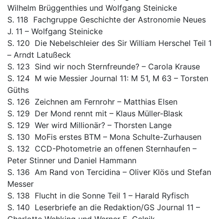
Wilhelm Brüggenthies und Wolfgang Steinicke
S. 118 Fachgruppe Geschichte der Astronomie Neues
J. 11 – Wolfgang Steinicke
S. 120 Die Nebelschleier des Sir William Herschel Teil 1
– Arndt Latußeck
S. 123 Sind wir noch Sternfreunde? – Carola Krause
S. 124 M wie Messier Journal 11: M 51, M 63 – Torsten
Güths
S. 126 Zeichnen am Fernrohr – Matthias Elsen
S. 129 Der Mond rennt mit – Klaus Müller-Blask
S. 129 Wer wird Millionär? – Thorsten Lange
S. 130 MoFis erstes BTM – Mona Schulte-Zurhausen
S. 132 CCD-Photometrie an offenen Sternhaufen –
Peter Stinner und Daniel Hammann
S. 136 Am Rand von Tercidina – Oliver Klös und Stefan
Messer
S. 138 Flucht in die Sonne Teil 1 – Harald Ryfisch
S. 140 Leserbriefe an die Redaktion/GS Journal 11 –