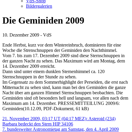
VdS-Shop
Bildergalerien
Die Geminiden 2009
10. Dezember 2009 - VdS
Ende Herbst, kurz vor dem Wintereinbruch, dominieren für eine
Woche die Strenschnuppen der Geminiden den Nachthimmel.
Vom 7. bis zum 17. Dezember 2009 sind diese Sternschnuppen in
der ganzen Nacht zu sehen. Das Maximum wird am Montag, dem
14. Dezember 2009 erreicht.
Dann sind unter einem dunklen Sternenhimmel ca. 120
Sternschnuppen in der Stunde zu sehen.
Im Gegensatz zu dem Sommerhighlight der Perseiden, die erst nach
Mitternacht zu sehen sind, kann man bei den Geminiden die ganze
Nacht über am ganzen Himmel Sternschnuppen beobachten. Die
Geminiden sind oft besonders hell und langsam, vor allen nach dem
Maximum am 14. Dezember.
PRESSEMITTEILUNG 2009/6:
Geminiden(10.12.09, PDF-Dokument, 61 kB)
Beitragsnavigation
21. November 2009, 03:17 UT (04:17 MEZ): Asteroid (234)
Barbara bedeckt den Stern HIP 34106
7. bundesweiter Astronomietag am Samstag, den 4. April 2009