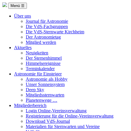
Menü ☰
Über uns
Journal für Astronomie
Die VdS-Fachgruppen
Die VdS-Sternwarte Kirchheim
Der Astronomietag
Mitglied werden
Aktuelles
Neuigkeiten
Der Sternenhimmel
Himmelsereignisse
Terminkalender
Astronomie für Einsteiger
Astronomie als Hobby
Unser Sonnensystem
Deep Sky
Mitgliedssternwarten
Planetenwege …
Mitgliederbereich
Login Online-Vereinsverwaltung
Registrierung für die Online-Vereinsverwaltung
Download VdS-Journal
Materialien für Sternwarten und Vereine