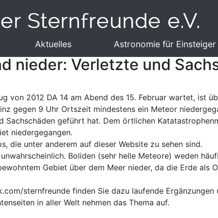
Aktuelles
Astronomie für Einsteiger
nd nieder: Verletzte und Sac
lug von 2012 DA 14 am Abend des 15. Februar wartet, ist ü
ovinz gegen 9 Uhr Ortszeit mindestens ein Meteor niedergeg
nd Sachschäden geführt hat. Dem örtlichen Katatastrophenm
et niedergegangen.
eos, die unter anderem
auf dieser Website zu sehen sind.
unwahrscheinlich. Boliden (sehr helle Meteore) weden häuf
wohntem Gebiet über dem Meer nieder, da die Erde als Ob
com/sternfreunde finden Sie dazu laufende Ergänzungen u
tenseiten in aller Welt nehmen das Thema auf.