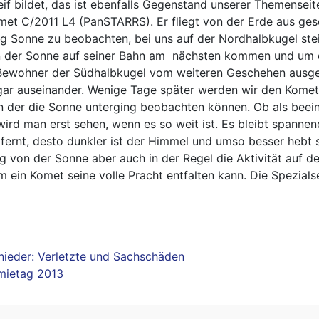
if bildet, das ist ebenfalls Gegenstand unserer
Themenseit
Komet C/2011 L4 (PanSTARRS). Er fliegt von der Erde aus ge
g Sonne zu beobachten, bei uns auf der Nordhalbkugel ste
n der Sonne auf seiner Bahn am nächsten kommen und um d
Bewohner der Südhalbkugel vom weiteren Geschehen ausgeb
r gar auseinander. Wenige Tage später werden wir den Kome
n der die Sonne unterging beobachten können. Ob als bee
ird man erst sehen, wenn es so weit ist. Es bleibt spanne
tfernt, desto dunkler ist der Himmel und umso besser hebt
von der Sonne aber auch in der Regel die Aktivität auf d
dem ein Komet seine volle Pracht entfalten kann.
Die Spezial
 nieder: Verletzte und Sachschäden
mietag 2013