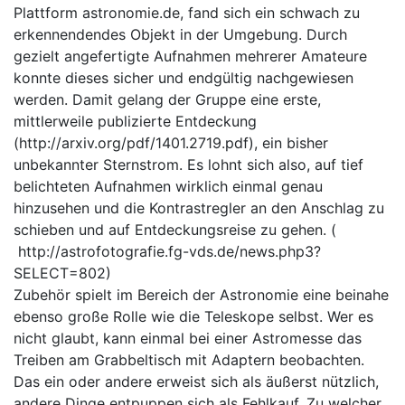
Plattform astronomie.de, fand sich ein schwach zu
erkennendendes Objekt in der Umgebung. Durch
gezielt angefertigte Aufnahmen mehrerer Amateure
konnte dieses sicher und endgültig nachgewiesen
werden. Damit gelang der Gruppe eine erste,
mittlerweile publizierte Entdeckung
(
http://arxiv.org/pdf/1401.2719.pdf), ein bisher
unbekannter Sternstrom. Es lohnt sich also, auf tief
belichteten Aufnahmen wirklich einmal genau
hinzusehen und die Kontrastregler an den Anschlag zu
schieben und auf Entdeckungsreise zu gehen. (
http://astrofotografie.fg-vds.de/news.php3?
SELECT=802)
Zubehör spielt im Bereich der Astronomie eine beinahe
ebenso große Rolle wie die Teleskope selbst. Wer es
nicht glaubt, kann einmal bei einer Astromesse das
Treiben am Grabbeltisch mit Adaptern beobachten.
Das ein oder andere erweist sich als äußerst nützlich,
andere Dinge entpuppen sich als Fehlkauf. Zu welcher