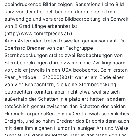
beeindruckende Bilder zeigen. Sensationell eine Bild
kurz vor dem Perihel, bei dem durch eine extrem
aufwendige und versierte Bildbearbeitung ein Schweif
von 8 Grad Länge erkennbar ist.
(
http://www.cometpieces.at/)
Auch Asteroiden treten bisweilen gemeinsam auf. Dr.
Eberhard Bredner von der Fachgruppe
Sternbedeckungen stellte zwei Beobachtungen von
Sternbedeckungen durch zwei solche Zwillingspaare
vor, die er jeweils in den USA beobachte. Beim ersten
Paar „Antiope + S/2000(90)1″ war er am Ende einer
von vier Beobachtern, die keine Sternbedeckung
beobachten konnten, aber nicht etwa weil sie sich
außerhalb der Schattenlinie platziert hatten, sondern
tatsächlich genau zwischen den Schatten der beiden
Himmelskörper saßen. Ein äußerst unwahrscheinliches
Ereignis, und so nahm Bredner das Erlebnis dann auch
mit dem ihm eigenen Humor in launiger Art und Weise.
Mehr Glück dann im letzten Jahr in der Nähe von Las