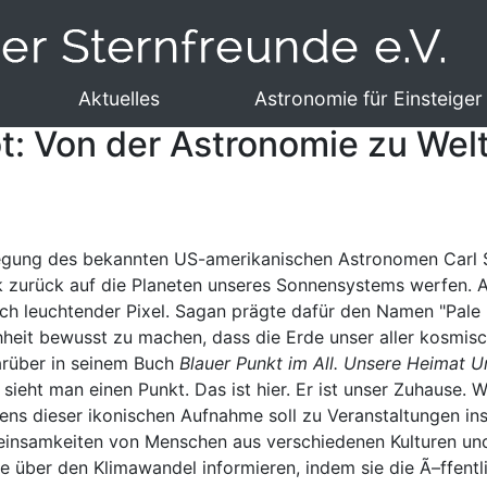
Aktuelles
Astronomie für Einsteiger
ot: Von der Astronomie zu We
regung des bekannten US-amerikanischen Astronomen Carl
ck zurück auf die Planeten unseres Sonnensystems werfen. 
ach leuchtender Pixel. Sagan prägte dafür den Namen "Pale 
heit bewusst zu machen, dass die Erde unser aller kosmisch
arüber in seinem Buch
Blauer Punkt im All. Unsere Heimat 
eht man einen Punkt. Das ist hier. Er ist unser Zuhause. W
ns dieser ikonischen Aufnahme soll zu Veranstaltungen insp
insamkeiten von Menschen aus verschiedenen Kulturen und 
tive über den Klimawandel informieren, indem sie die Ã–ffen