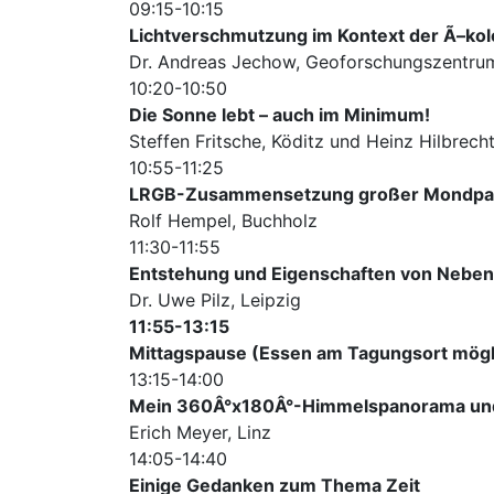
09:15-10:15
Lichtverschmutzung im Kontext der Ã–ko
Dr. Andreas Jechow, Geoforschungszentr
10:20-10:50
Die Sonne lebt – auch im Minimum!
Steffen Fritsche, Köditz und Heinz Hilbrec
10:55-11:25
LRGB-Zusammensetzung großer Mondp
Rolf Hempel, Buchholz
11:30-11:55
Entstehung und Eigenschaften von Nebe
Dr. Uwe Pilz, Leipzig
11:55-13:15
Mittagspause (Essen am Tagungsort mögl
13:15-14:00
Mein 360Â°x180Â°-Himmelspanorama und 
Erich Meyer, Linz
14:05-14:40
Einige Gedanken zum Thema Zeit