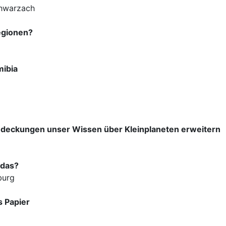
chwarzach
egionen?
mibia
edeckungen unser Wissen über Kleinplaneten erweitern
 das?
burg
s Papier