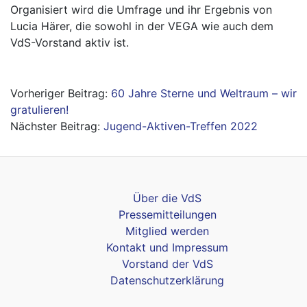
Organisiert wird die Umfrage und ihr Ergebnis von
Lucia Härer, die sowohl in der VEGA wie auch dem
VdS-Vorstand aktiv ist.
B
60 Jahre Sterne und Weltraum – wir
gratulieren!
e
Jugend-Aktiven-Treffen 2022
i
t
r
Über die VdS
a
Pressemitteilungen
g
Mitglied werden
Kontakt und Impressum
s
Vorstand der VdS
n
Datenschutzerklärung
a