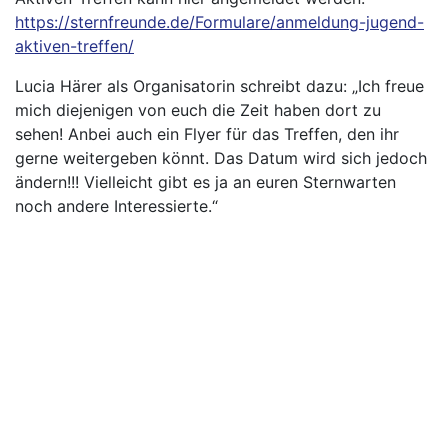
https://sternfreunde.de/Formulare/anmeldung-jugend-
aktiven-treffen/
Lucia Härer als Organisatorin schreibt dazu: „Ich freue
mich diejenigen von euch die Zeit haben dort zu
sehen! Anbei auch ein Flyer für das Treffen, den ihr
gerne weitergeben könnt. Das Datum wird sich jedoch
ändern!!! Vielleicht gibt es ja an euren Sternwarten
noch andere Interessierte.“
B
e
i
t
r
a
g