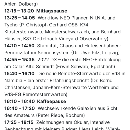
Ahlen-Dolberg)
12:15 – 13:20 Mittagspause
13:25 – 14:05
Workflow NEO Planner, N.I.N.A. und
Tycho (P. Christoph Gerhard OSB, K74
Klostersternwarte Münsterschwarzach, und Bernhard
Häusler, K87 Dettelbach Vineyard Observatory)
14:10 – 14:50
Stabilität, Chaos und Hufeisenbahnen:
Periodizität im Sonnensystem (Dr. Uwe Pilz, Leipzig)
14:55 – 15:35
2022 DX – die erste NEO-Entdeckung
am Calar Alto Schmidt (Erwin Schwab, Egelsbach)
15:40 – 16:10
Die neue Remote-Sternwarte der VdS in
Namibia – ein erster Erfahrungsbericht (Dr. Bernd
Christensen, Johann-Kern-Sternwarte Wertheim und
VdS-FG Remotesternwarten)
16:10 – 16:40 Kaffeepause
16:40 – 17:20
Wechselwirkende Galaxien aus Sicht
des Amateurs (Peter Riepe, Bochum)
17:25 – 18:15
Zeichnungen am Okular, Intensive
Beobachtung mit kleinem Budget (Jens Leich, Wiehl-