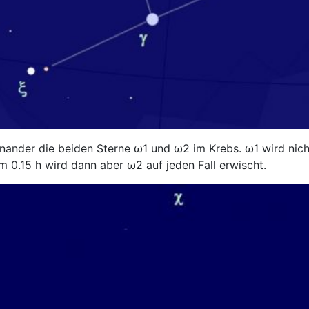
nder die beiden Sterne ω1 und ω2 im Krebs. ω1 wird nicht 
m 0.15 h wird dann aber ω2 auf jeden Fall erwischt.