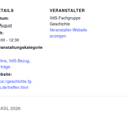
ETAILS
VERANSTALTER
VdS-Fachgruppe
tum:
Geschichte
 August
Veranstalter-Website
it:
anzeigen
:00 - 12:30
ranstaltungskategorie
line
,
VdS-Bezug
,
rträge
bsite:
ps://geschichte.fg-
s.de/treffen.html
 ASL 2026