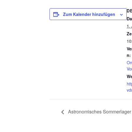
D
Zum Kalender hinzufügen
Da
1.
Ze
10
Ve
n:
On
Vo
We
htt
vd
Astronomisches Sommerlager