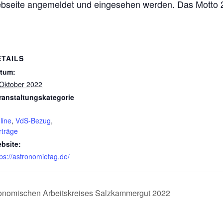
bseite angemeldet und eingesehen werden. Das Motto 
ETAILS
tum:
 Oktober 2022
ranstaltungskategorie
line
,
VdS-Bezug
,
rträge
bsite:
tps://astronomietag.de/
onomischen Arbeitskreises Salzkammergut 2022