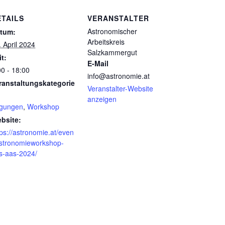
ETAILS
VERANSTALTER
Astronomischer
tum:
Arbeitskreis
. April 2024
Salzkammergut
it:
E-Mail
00 - 18:00
info@astronomie.at
ranstaltungskategorie
Veranstalter-Website
anzeigen
gungen
,
Workshop
bsite:
tps://astronomie.at/even
astronomieworkshop-
s-aas-2024/