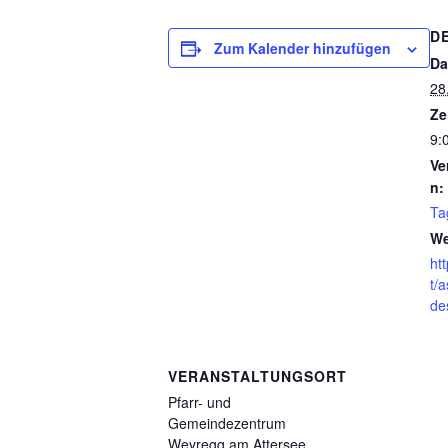
D
Zum Kalender hinzufügen
Da
28
Ze
9:
Ve
n:
Ta
We
ht
t/
de
VERANSTALTUNGSORT
Pfarr- und
Gemeindezentrum
Weyregg am Attersee