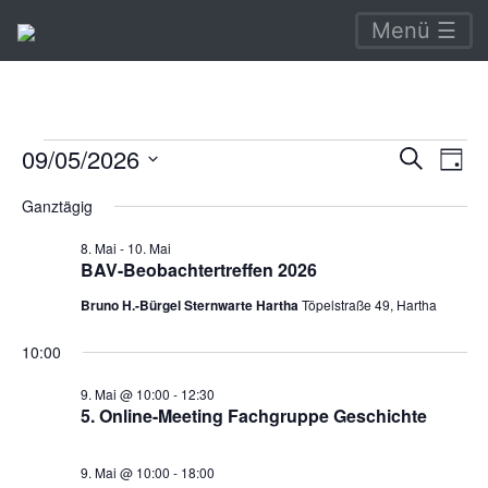
Menü ☰
Veranstaltungen
Verans
Ve
09/05/2026
Suche
Tag
An
Suche
Datum
für
Ganztägig
Na
wählen.
und
9.
8. Mai
-
10. Mai
Ansich
BAV-Beobachtertreffen 2026
Mai
Naviga
Bruno H.-Bürgel Sternwarte Hartha
Töpelstraße 49, Hartha
2026
10:00
9. Mai @ 10:00
-
12:30
5. Online-Meeting Fachgruppe Geschichte
9. Mai @ 10:00
-
18:00