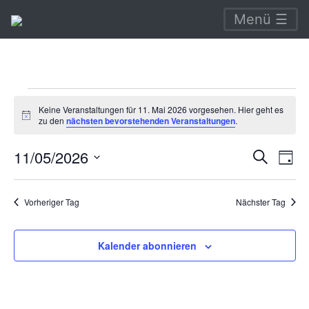
Menü ☰
Veranstaltungen
Keine Veranstaltungen für 11. Mai 2026 vorgesehen. Hier geht es
Hinweis
für
zu den
nächsten bevorstehenden Veranstaltungen
.
11.
Verans
Ve
11/05/2026
Suche
Tag
An
Mai
Suche
Datum
Na
wählen.
und
2026
Vorheriger Tag
Nächster Tag
Ansich
Naviga
Kalender abonnieren