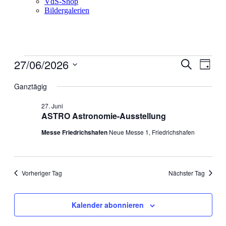
VdS-Shop
Bildergalerien
Veranstaltungen
27/06/2026
Veranstal
Veran
Suche
Tag
Ansic
für
Suche
Datum
Navig
wählen.
Ganztägig
27.
und
Juni
Ansichten
27. Juni
2026
ASTRO Astronomie-Ausstellung
Navigati
Messe Friedrichshafen
Neue Messe 1, Friedrichshafen
Vorheriger Tag
Nächster Tag
Kalender abonnieren