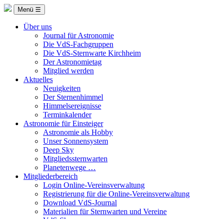
Menü ☰
Über uns
Journal für Astronomie
Die VdS-Fachgruppen
Die VdS-Sternwarte Kirchheim
Der Astronomietag
Mitglied werden
Aktuelles
Neuigkeiten
Der Sternenhimmel
Himmelsereignisse
Terminkalender
Astronomie für Einsteiger
Astronomie als Hobby
Unser Sonnensystem
Deep Sky
Mitgliedssternwarten
Planetenwege …
Mitgliederbereich
Login Online-Vereinsverwaltung
Registrierung für die Online-Vereinsverwaltung
Download VdS-Journal
Materialien für Sternwarten und Vereine