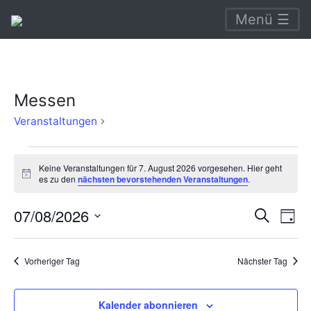
Menü ☰
Messen
Messen
Veranstaltungen
Veranstaltungen
Keine Veranstaltungen für 7. August 2026 vorgesehen. Hier geht
für
Hinweis
es zu den
nächsten bevorstehenden Veranstaltungen
.
7.
Verans
Ve
07/08/2026
Suche
August
Tag
An
Suche
Datum
2026
Na
wählen.
und
Vorheriger Tag
Nächster Tag
Ansich
Naviga
Kalender abonnieren