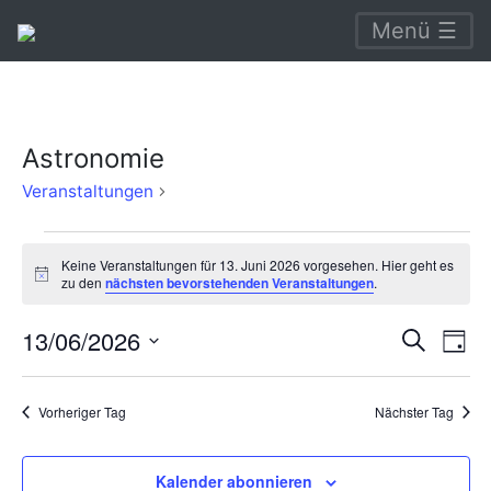
Menü ☰
Astronomie
Astronomie
Veranstaltungen
Veranstaltungen
Keine Veranstaltungen für 13. Juni 2026 vorgesehen. Hier geht es
für
Hinweis
zu den
nächsten bevorstehenden Veranstaltungen
.
13.
Verans
Ve
13/06/2026
Suche
Juni
Tag
An
Suche
Datum
2026
Na
wählen.
und
Vorheriger Tag
Nächster Tag
Ansich
Naviga
Kalender abonnieren