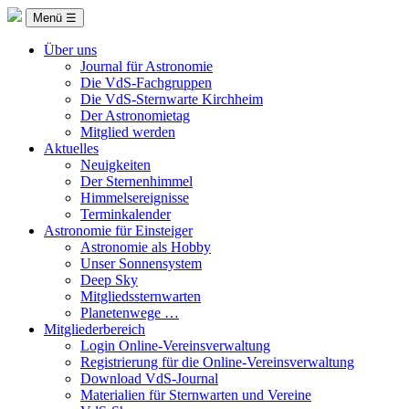
Menü ☰
Über uns
Journal für Astronomie
Die VdS-Fachgruppen
Die VdS-Sternwarte Kirchheim
Der Astronomietag
Mitglied werden
Aktuelles
Neuigkeiten
Der Sternenhimmel
Himmelsereignisse
Terminkalender
Astronomie für Einsteiger
Astronomie als Hobby
Unser Sonnensystem
Deep Sky
Mitgliedssternwarten
Planetenwege …
Mitgliederbereich
Login Online-Vereinsverwaltung
Registrierung für die Online-Vereinsverwaltung
Download VdS-Journal
Materialien für Sternwarten und Vereine