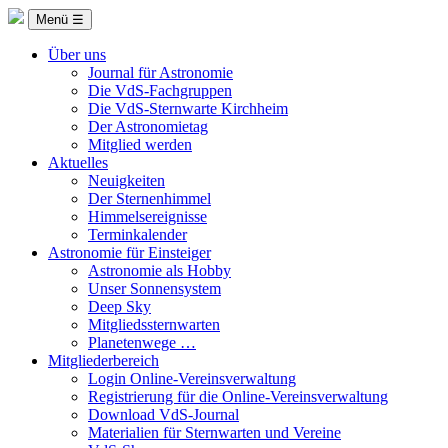
Menü ☰
Über uns
Journal für Astronomie
Die VdS-Fachgruppen
Die VdS-Sternwarte Kirchheim
Der Astronomietag
Mitglied werden
Aktuelles
Neuigkeiten
Der Sternenhimmel
Himmelsereignisse
Terminkalender
Astronomie für Einsteiger
Astronomie als Hobby
Unser Sonnensystem
Deep Sky
Mitgliedssternwarten
Planetenwege …
Mitgliederbereich
Login Online-Vereinsverwaltung
Registrierung für die Online-Vereinsverwaltung
Download VdS-Journal
Materialien für Sternwarten und Vereine