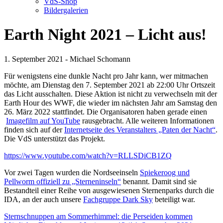
VdS-Shop
Bildergalerien
Earth Night 2021 – Licht aus!
1. September 2021 - Michael Schomann
Für wenigstens eine dunkle Nacht pro Jahr kann, wer mitmachen
möchte, am Dienstag den 7. September 2021 ab 22:00 Uhr Ortszeit
das Licht ausschalten. Diese Aktion ist nicht zu verwechseln mit der
Earth Hour des WWF, die wieder im nächsten Jahr am Samstag den
26. März 2022 stattfindet. Die Organisatoren haben gerade einen
Imagefilm auf YouTube
rausgebracht. Alle weiteren Informationen
finden sich auf der
Internetseite des Veranstalters „Paten der Nacht“
.
Die VdS unterstützt das Projekt.
https://www.youtube.com/watch?v=RLLSDiCB1ZQ
Vor zwei Tagen wurden die Nordseeinseln
Spiekeroog und
Pellworm offiziell zu „Sterneninseln“
benannt. Damit sind sie
Bestandteil einer Reihe von ausgewiesenen Sternenparks durch die
IDA, an der auch unsere
Fachgruppe Dark Sky
beteiligt war.
Beitragsnavigation
Sternschnuppen am Sommerhimmel: die Perseiden kommen