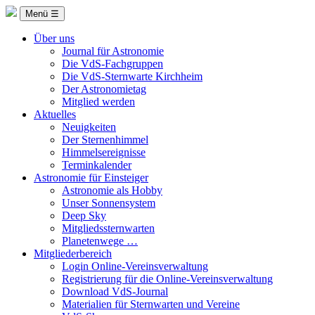
Menü ☰
Über uns
Journal für Astronomie
Die VdS-Fachgruppen
Die VdS-Sternwarte Kirchheim
Der Astronomietag
Mitglied werden
Aktuelles
Neuigkeiten
Der Sternenhimmel
Himmelsereignisse
Terminkalender
Astronomie für Einsteiger
Astronomie als Hobby
Unser Sonnensystem
Deep Sky
Mitgliedssternwarten
Planetenwege …
Mitgliederbereich
Login Online-Vereinsverwaltung
Registrierung für die Online-Vereinsverwaltung
Download VdS-Journal
Materialien für Sternwarten und Vereine