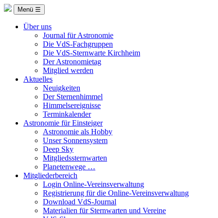
Menü ☰
Über uns
Journal für Astronomie
Die VdS-Fachgruppen
Die VdS-Sternwarte Kirchheim
Der Astronomietag
Mitglied werden
Aktuelles
Neuigkeiten
Der Sternenhimmel
Himmelsereignisse
Terminkalender
Astronomie für Einsteiger
Astronomie als Hobby
Unser Sonnensystem
Deep Sky
Mitgliedssternwarten
Planetenwege …
Mitgliederbereich
Login Online-Vereinsverwaltung
Registrierung für die Online-Vereinsverwaltung
Download VdS-Journal
Materialien für Sternwarten und Vereine