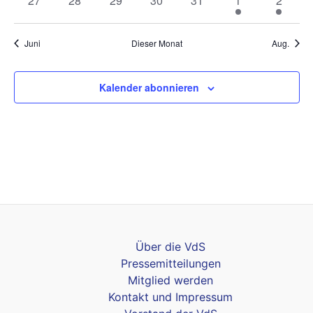
27
28
29
30
31
1
2
Veranstaltungen
Veranstaltungen
Veranstaltungen
Veranstaltungen
Veranstaltungen
Veranstaltunge
Veranst
Juni
Dieser Monat
Aug.
Kalender abonnieren
Über die VdS
Pressemitteilungen
Mitglied werden
Kontakt und Impressum